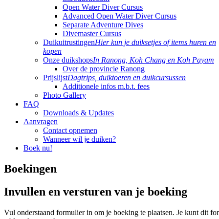
Open Water Diver Cursus
Advanced Open Water Diver Cursus
Separate Adventure Dives
Divemaster Cursus
Duikuitrustingen
Hier kun je duiksetjes of items huren en
kopen
Onze duikshops
In Ranong, Koh Chang en Koh Payam
Over de provincie Ranong
Prijslijst
Dagtrips, duiktoeren en duikcursussen
Additionele infos m.b.t. fees
Photo Gallery
FAQ
Downloads & Updates
Aanvragen
Contact opnemen
Wanneer wil je duiken?
Boek nu!
Boekingen
Invullen en versturen van je boeking
Vul onderstaand formulier in om je boeking te plaatsen. Je kunt dit f