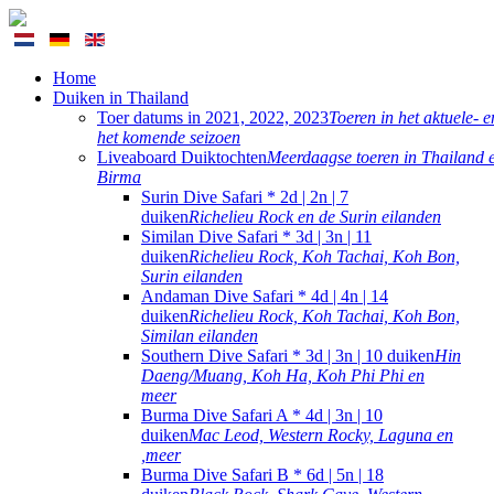
Home
Duiken in Thailand
Toer datums in 2021, 2022, 2023
Toeren in het aktuele- e
het komende seizoen
Liveaboard Duiktochten
Meerdaagse toeren in Thailand 
Birma
Surin Dive Safari * 2d | 2n | 7
duiken
Richelieu Rock en de Surin eilanden
Similan Dive Safari * 3d | 3n | 11
duiken
Richelieu Rock, Koh Tachai, Koh Bon,
Surin eilanden
Andaman Dive Safari * 4d | 4n | 14
duiken
Richelieu Rock, Koh Tachai, Koh Bon,
Similan eilanden
Southern Dive Safari * 3d | 3n | 10 duiken
Hin
Daeng/Muang, Koh Ha, Koh Phi Phi en
meer
Burma Dive Safari A * 4d | 3n | 10
duiken
Mac Leod, Western Rocky, Laguna en
,meer
Burma Dive Safari B * 6d | 5n | 18