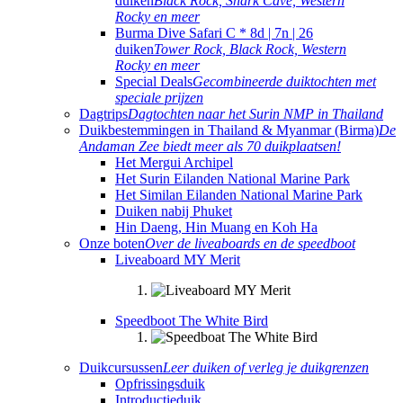
duiken
Black Rock, Shark Cave, Western
Rocky en meer
Burma Dive Safari C * 8d | 7n | 26
duiken
Tower Rock, Black Rock, Western
Rocky en meer
Special Deals
Gecombineerde duiktochten met
speciale prijzen
Dagtrips
Dagtochten naar het Surin NMP in Thailand
Duikbestemmingen in Thailand & Myanmar (Birma)
De
Andaman Zee biedt meer als 70 duikplaatsen!
Het Mergui Archipel
Het Surin Eilanden National Marine Park
Het Similan Eilanden National Marine Park
Duiken nabij Phuket
Hin Daeng, Hin Muang en Koh Ha
Onze boten
Over de liveaboards en de speedboot
Liveaboard MY Merit
Speedboot The White Bird
Duikcursussen
Leer duiken of verleg je duikgrenzen
Opfrissingsduik
Introductieduik