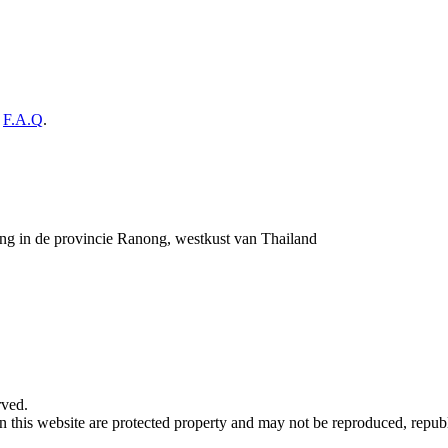
e
F.A.Q
.
 in de provincie Ranong, westkust van Thailand
rved.
 this website are protected property and may not be reproduced, republ