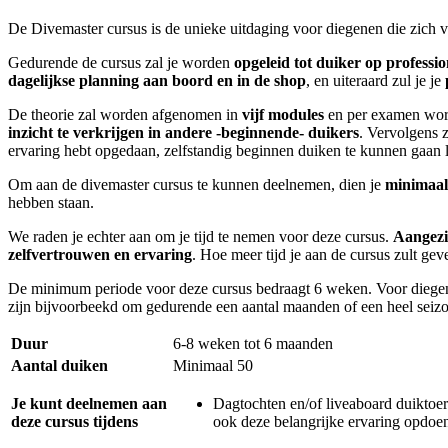
De Divemaster cursus is de unieke uitdaging voor diegenen die zich 
Gedurende de cursus zal je worden
opgeleid tot duiker op professi
dagelijkse planning aan boord en in de shop
, en uiteraard zul je je
De theorie zal worden afgenomen in
vijf modules
en per examen worde
inzicht te verkrijgen in andere -beginnende- duikers
. Vervolgens z
ervaring hebt opgedaan, zelfstandig beginnen duiken te kunnen gaan 
Om aan de divemaster cursus te kunnen deelnemen, dien je
minimaal
hebben staan.
We raden je echter aan om je tijd te nemen voor deze cursus.
Aangezie
zelfvertrouwen en ervaring
. Hoe meer tijd je aan de cursus zult ge
De minimum periode voor deze cursus bedraagt 6 weken. Voor diegene
zijn bijvoorbeekd om gedurende een aantal maanden of een heel seizo
Duur
6-8 weken tot 6 maanden
Aantal duiken
Minimaal 50
Je kunt deelnemen aan
Dagtochten en/of liveaboard duiktoere
deze cursus tijdens
ook deze belangrijke ervaring opdoen