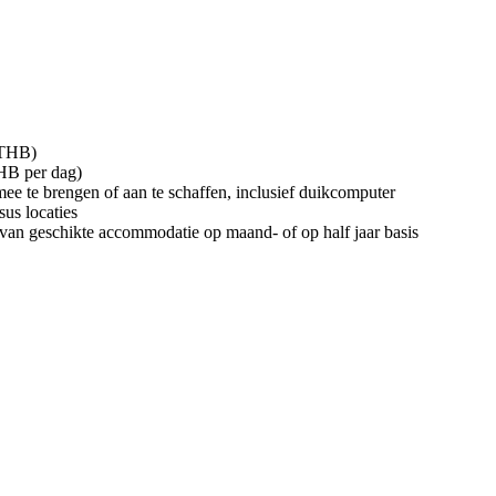
 THB)
THB per dag)
mee te brengen of aan te schaffen, inclusief duikcomputer
us locaties
van geschikte accommodatie op maand- of op half jaar basis