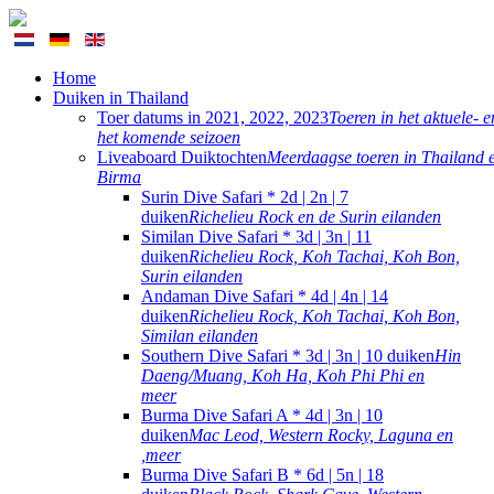
Home
Duiken in Thailand
Toer datums in 2021, 2022, 2023
Toeren in het aktuele- e
het komende seizoen
Liveaboard Duiktochten
Meerdaagse toeren in Thailand 
Birma
Surin Dive Safari * 2d | 2n | 7
duiken
Richelieu Rock en de Surin eilanden
Similan Dive Safari * 3d | 3n | 11
duiken
Richelieu Rock, Koh Tachai, Koh Bon,
Surin eilanden
Andaman Dive Safari * 4d | 4n | 14
duiken
Richelieu Rock, Koh Tachai, Koh Bon,
Similan eilanden
Southern Dive Safari * 3d | 3n | 10 duiken
Hin
Daeng/Muang, Koh Ha, Koh Phi Phi en
meer
Burma Dive Safari A * 4d | 3n | 10
duiken
Mac Leod, Western Rocky, Laguna en
,meer
Burma Dive Safari B * 6d | 5n | 18