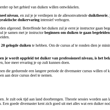
verder op het gebied van duiken willen ontwikkelen.
oneel niveau
, en zul je je verdiepen in de allesomvattende
duiktheorie
,
praktische duikervaring
intensief verhogen.
n afgerond. Betreffende het duiken zul je eerst je instructor gaan beg
ul je samen met je instructor
beginnen om duiken te gaan begeleiden
leiden.
 20 gelogde duiken
te hebben. Om de cursus af te ronden dien je minim
n je wordt opgeleid tot duiker van professioneel niveau, is het bel
ven, hoe meer ervaring je op zult kunnen doen.
n die gedurende een langere periode de divemaster cursus willen of 
en aan deze cursus deel te nemen.
n. Je zult ook tijd aan land doorbrengen. Theorie sessies worden aan l
. Een goede divemaster kent zich goed uit met alles wat een duiker nod