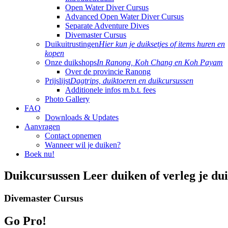
Open Water Diver Cursus
Advanced Open Water Diver Cursus
Separate Adventure Dives
Divemaster Cursus
Duikuitrustingen
Hier kun je duiksetjes of items huren en
kopen
Onze duikshops
In Ranong, Koh Chang en Koh Payam
Over de provincie Ranong
Prijslijst
Dagtrips, duiktoeren en duikcursussen
Additionele infos m.b.t. fees
Photo Gallery
FAQ
Downloads & Updates
Aanvragen
Contact opnemen
Wanneer wil je duiken?
Boek nu!
Duikcursussen
Leer duiken of verleg je du
Divemaster Cursus
Go Pro!