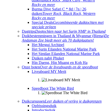
duiken
Black Rock, Shark Cave, Western
Rocky en meer
Burma Dive Safari C * 8d | 7n | 26
duiken
Tower Rock, Black Rock, Western
Rocky en meer
Special Deals
Gecombineerde duiktochten met
speciale prijzen
Dagtrips
Dagtochten naar het Surin NMP in Thailand
Duikbestemmingen in Thailand & Myanmar (Birma)
De
Andaman Zee biedt meer als 70 duikplaatsen!
Het Mergui Archipel
Het Surin Eilanden National Marine Park
Het Similan Eilanden National Marine Park
Duiken nabij Phuket
Hin Daeng, Hin Muang en Koh Ha
Onze boten
Over de liveaboards en de speedboot
Liveaboard MY Merit
Speedboot The White Bird
Duikcursussen
Leer duiken of verleg je duikgrenzen
Opfrissingsduik
Introductieduik